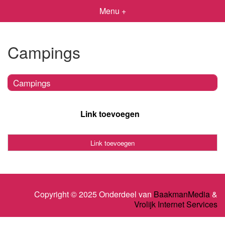
Menu +
Campings
Campings
Link toevoegen
Link toevoegen
Copyright © 2025 Onderdeel van
BaakmanMedia
&
Vrolijk Internet Services